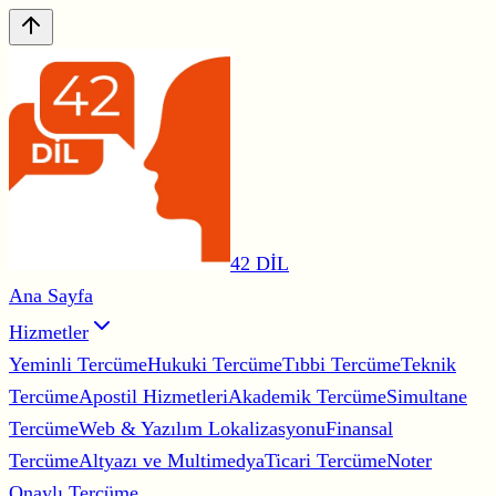
42 DİL
Ana Sayfa
Hizmetler
Yeminli Tercüme
Hukuki Tercüme
Tıbbi Tercüme
Teknik
Tercüme
Apostil Hizmetleri
Akademik Tercüme
Simultane
Tercüme
Web & Yazılım Lokalizasyonu
Finansal
Tercüme
Altyazı ve Multimedya
Ticari Tercüme
Noter
Onaylı Tercüme