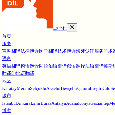
42 DİL
首页
服务
宣誓翻译
法律翻译
医学翻译
技术翻译
海牙认证服务
学术
语言
英语翻译
德语翻译
阿拉伯语翻译
俄语翻译
法语翻译
波斯
翻译
印地语翻译
地区
Karatay
Meram
Selçuklu
Akşehir
Beyşehir
Çumra
Ereğli
Kulu
Se
城市
İstanbul
Ankara
İzmir
Bursa
Antalya
Adana
Konya
Gaziantep
Me
博客