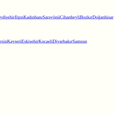
ydişehir
Ilgın
Kadınhanı
Sarayönü
Cihanbeyli
Bozkır
Doğanhisar
rsin
Kayseri
Eskişehir
Kocaeli
Diyarbakır
Samsun