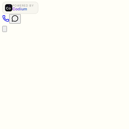
POWERED BY
01
Co
Codium