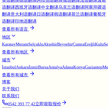
英语翻译
德语翻译
阿拉伯语翻译
俄语翻译
法语翻译
波斯
语翻译
西班牙语翻译
中文翻译
乌克兰语翻译
阿塞拜疆语
翻译
意大利语翻译
日语翻译
韩语翻译
荷兰语翻译
葡萄牙
语翻译
印地语翻译
查看所有语言
地区
Karatay
Meram
Selçuklu
Akşehir
Beyşehir
Çumra
Ereğli
Kulu
Se
查看所有地区
城市
İstanbul
Ankara
İzmir
Bursa
Antalya
Adana
Konya
Gaziantep
Me
查看所有城市
博客
关于我们
联系我们
0542 393 77 42
立即获取报价