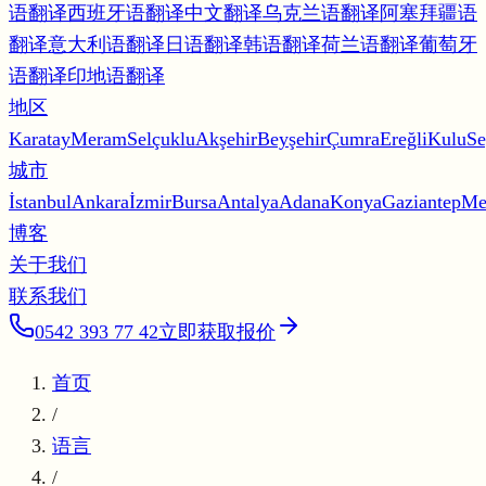
语翻译
西班牙语翻译
中文翻译
乌克兰语翻译
阿塞拜疆语
翻译
意大利语翻译
日语翻译
韩语翻译
荷兰语翻译
葡萄牙
语翻译
印地语翻译
地区
Karatay
Meram
Selçuklu
Akşehir
Beyşehir
Çumra
Ereğli
Kulu
Se
城市
İstanbul
Ankara
İzmir
Bursa
Antalya
Adana
Konya
Gaziantep
Me
博客
关于我们
联系我们
0542 393 77 42
立即获取报价
首页
/
语言
/