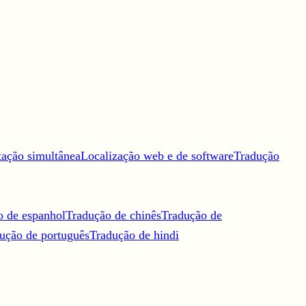
tação simultânea
Localização web e de software
Tradução
o de espanhol
Tradução de chinês
Tradução de
ução de português
Tradução de hindi