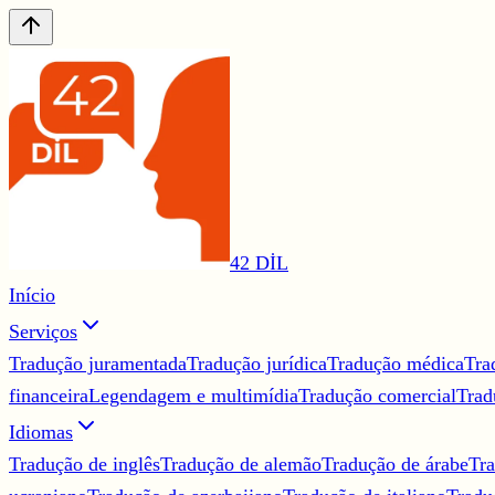
42 DİL
Início
Serviços
Tradução juramentada
Tradução jurídica
Tradução médica
Tra
financeira
Legendagem e multimídia
Tradução comercial
Trad
Idiomas
Tradução de inglês
Tradução de alemão
Tradução de árabe
Tra