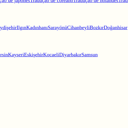
ção de japonês
Tradução de coreano
Tradução de holandês
Trad
ydişehir
Ilgın
Kadınhanı
Sarayönü
Cihanbeyli
Bozkır
Doğanhisar
rsin
Kayseri
Eskişehir
Kocaeli
Diyarbakır
Samsun