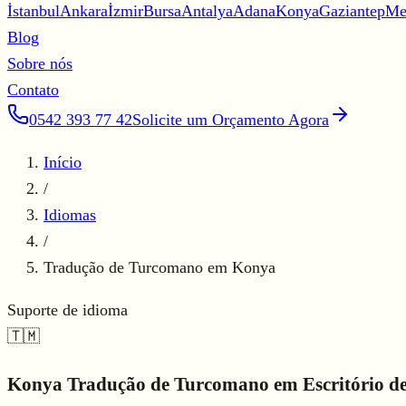
İstanbul
Ankara
İzmir
Bursa
Antalya
Adana
Konya
Gaziantep
Me
Blog
Sobre nós
Contato
0542 393 77 42
Solicite um Orçamento Agora
Início
/
Idiomas
/
Tradução de Turcomano em Konya
Suporte de idioma
🇹🇲
Konya
Tradução de Turcomano em
Escritório d