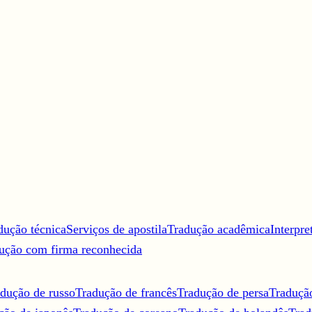
dução técnica
Serviços de apostila
Tradução acadêmica
Interpre
ução com firma reconhecida
dução de russo
Tradução de francês
Tradução de persa
Traduçã