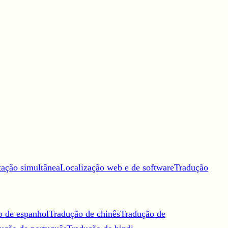
tação simultânea
Localização web e de software
Tradução
o de espanhol
Tradução de chinês
Tradução de