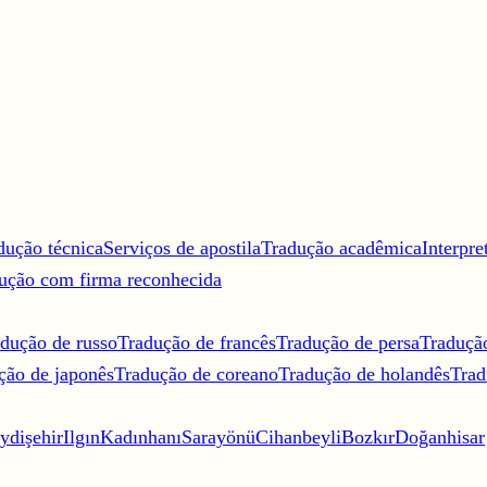
dução técnica
Serviços de apostila
Tradução acadêmica
Interpre
ução com firma reconhecida
dução de russo
Tradução de francês
Tradução de persa
Traduçã
ção de japonês
Tradução de coreano
Tradução de holandês
Trad
ydişehir
Ilgın
Kadınhanı
Sarayönü
Cihanbeyli
Bozkır
Doğanhisar