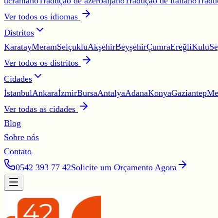
ucraniano
Tradução de azerbaijano
Tradução de italiano
Tradu
Ver todos os idiomas
Distritos
Karatay
Meram
Selçuklu
Akşehir
Beyşehir
Çumra
Ereğli
Kulu
Se
Ver todos os distritos
Cidades
İstanbul
Ankara
İzmir
Bursa
Antalya
Adana
Konya
Gaziantep
Me
Ver todas as cidades
Blog
Sobre nós
Contato
0542 393 77 42
Solicite um Orçamento Agora