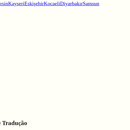
rsin
Kayseri
Eskişehir
Kocaeli
Diyarbakır
Samsun
e Tradução