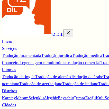
42 DİL
Início
Serviços
Tradução juramentada
Tradução jurídica
Tradução médica
Tra
financeira
Legendagem e multimídia
Tradução comercial
Trad
Idiomas
Tradução de inglês
Tradução de alemão
Tradução de árabe
Tra
ucraniano
Tradução de azerbaijano
Tradução de italiano
Tradu
Distritos
Karatay
Meram
Selçuklu
Akşehir
Beyşehir
Çumra
Ereğli
Kulu
Se
Cidades