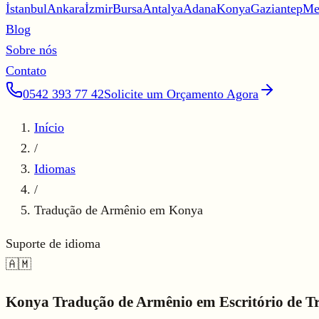
İstanbul
Ankara
İzmir
Bursa
Antalya
Adana
Konya
Gaziantep
Me
Blog
Sobre nós
Contato
0542 393 77 42
Solicite um Orçamento Agora
Início
/
Idiomas
/
Tradução de Armênio em Konya
Suporte de idioma
🇦🇲
Konya
Tradução de Armênio em
Escritório de 