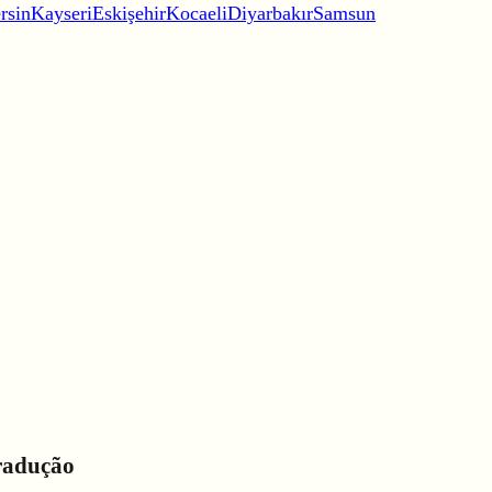
rsin
Kayseri
Eskişehir
Kocaeli
Diyarbakır
Samsun
Tradução