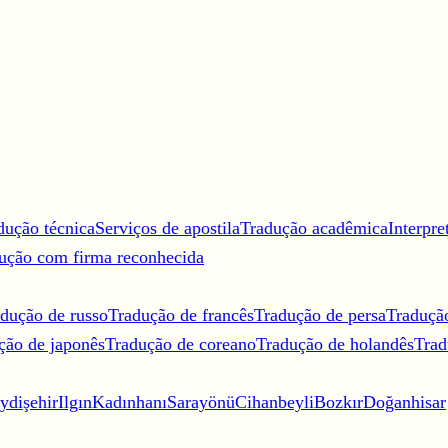
dução técnica
Serviços de apostila
Tradução acadêmica
Interpre
ução com firma reconhecida
dução de russo
Tradução de francês
Tradução de persa
Traduçã
ção de japonês
Tradução de coreano
Tradução de holandês
Trad
ydişehir
Ilgın
Kadınhanı
Sarayönü
Cihanbeyli
Bozkır
Doğanhisar