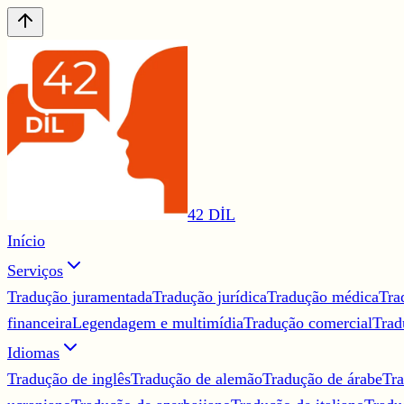
42 DİL
Início
Serviços
Tradução juramentada
Tradução jurídica
Tradução médica
Tra
financeira
Legendagem e multimídia
Tradução comercial
Trad
Idiomas
Tradução de inglês
Tradução de alemão
Tradução de árabe
Tra