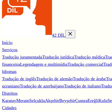
42 DİL
Início
Serviços
Tradução juramentada
Tradução jurídica
Tradução médica
Tra
financeira
Legendagem e multimídia
Tradução comercial
Trad
Idiomas
Tradução de inglês
Tradução de alemão
Tradução de árabe
Tra
ucraniano
Tradução de azerbaijano
Tradução de italiano
Tradu
Distritos
Karatay
Meram
Selçuklu
Akşehir
Beyşehir
Çumra
Ereğli
Kulu
Se
Cidades