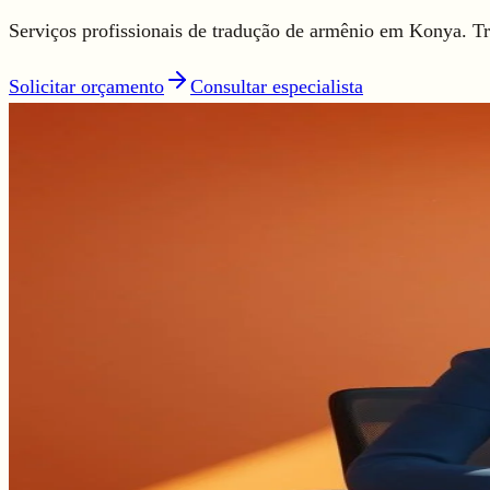
Serviços profissionais de tradução de armênio em Konya. T
Solicitar orçamento
Consultar especialista