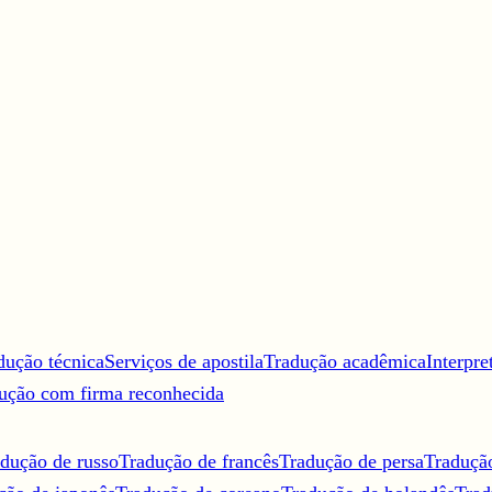
dução técnica
Serviços de apostila
Tradução acadêmica
Interpre
ução com firma reconhecida
dução de russo
Tradução de francês
Tradução de persa
Traduçã