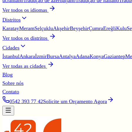
ucraniano
Tradução de azerbaijano
Tradução de italiano
Tradu
Ver todos os idiomas
Distritos
Karatay
Meram
Selçuklu
Akşehir
Beyşehir
Çumra
Ereğli
Kulu
Se
Ver todos os distritos
Cidades
İstanbul
Ankara
İzmir
Bursa
Antalya
Adana
Konya
Gaziantep
Me
Ver todas as cidades
Blog
Sobre nós
Contato
0542 393 77 42
Solicite um Orçamento Agora