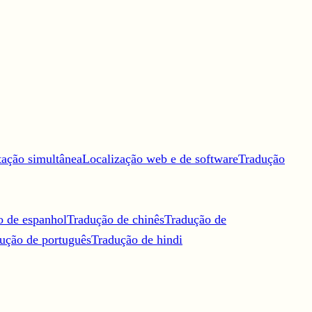
tação simultânea
Localização web e de software
Tradução
o de espanhol
Tradução de chinês
Tradução de
ução de português
Tradução de hindi