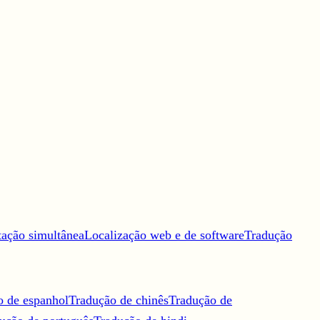
tação simultânea
Localização web e de software
Tradução
o de espanhol
Tradução de chinês
Tradução de