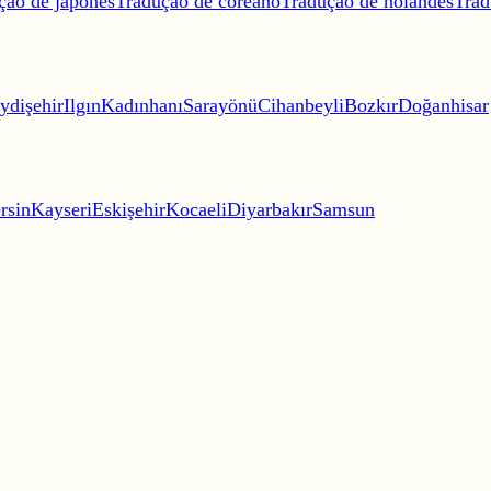
ção de japonês
Tradução de coreano
Tradução de holandês
Trad
ydişehir
Ilgın
Kadınhanı
Sarayönü
Cihanbeyli
Bozkır
Doğanhisar
rsin
Kayseri
Eskişehir
Kocaeli
Diyarbakır
Samsun