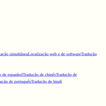
tação simultânea
Localização web e de software
Tradução
o de espanhol
Tradução de chinês
Tradução de
ução de português
Tradução de hindi