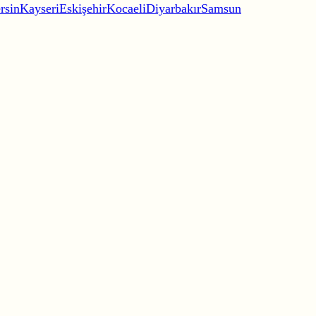
rsin
Kayseri
Eskişehir
Kocaeli
Diyarbakır
Samsun