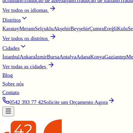
ucraniano
Tradução de azerbaijano
Tradução de italiano
Tradu
Ver todos os idiomas
Distritos
Karatay
Meram
Selçuklu
Akşehir
Beyşehir
Çumra
Ereğli
Kulu
Se
Ver todos os distritos
Cidades
İstanbul
Ankara
İzmir
Bursa
Antalya
Adana
Konya
Gaziantep
Me
Ver todas as cidades
Blog
Sobre nós
Contato
0542 393 77 42
Solicite um Orçamento Agora