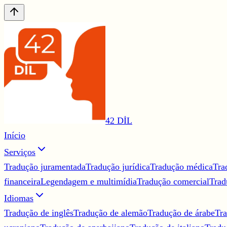
42 DİL
Início
Serviços
Tradução juramentada
Tradução jurídica
Tradução médica
Tra
financeira
Legendagem e multimídia
Tradução comercial
Trad
Idiomas
Tradução de inglês
Tradução de alemão
Tradução de árabe
Tra