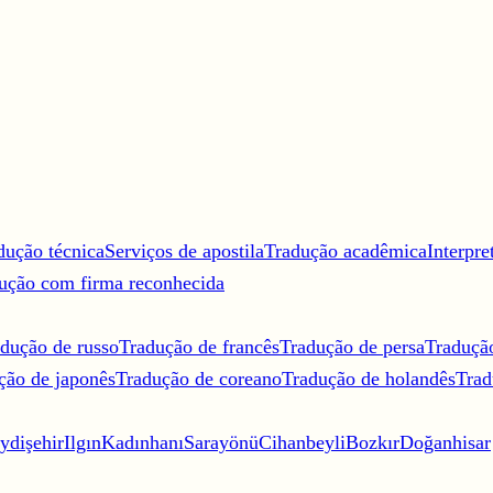
dução técnica
Serviços de apostila
Tradução acadêmica
Interpre
ução com firma reconhecida
dução de russo
Tradução de francês
Tradução de persa
Traduçã
ção de japonês
Tradução de coreano
Tradução de holandês
Trad
ydişehir
Ilgın
Kadınhanı
Sarayönü
Cihanbeyli
Bozkır
Doğanhisar