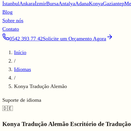
İstanbul
Ankara
İzmir
Bursa
Antalya
Adana
Konya
Gaziantep
Me
Blog
Sobre nós
Contato
0542 393 77 42
Solicite um Orçamento Agora
Início
/
Idiomas
/
Konya Tradução Alemão
Suporte de idioma
🇩🇪
Konya
Tradução Alemão
Escritório de Tradução