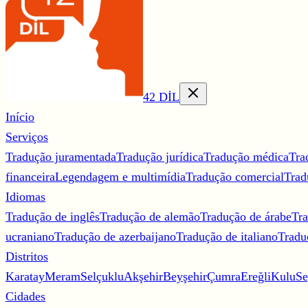
42 DİL
Início
Serviços
Tradução juramentada
Tradução jurídica
Tradução médica
Tra
financeira
Legendagem e multimídia
Tradução comercial
Trad
Idiomas
Tradução de inglês
Tradução de alemão
Tradução de árabe
Tra
ucraniano
Tradução de azerbaijano
Tradução de italiano
Tradu
Distritos
Karatay
Meram
Selçuklu
Akşehir
Beyşehir
Çumra
Ereğli
Kulu
Se
Cidades