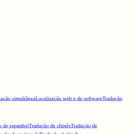
tação simultânea
Localização web e de software
Tradução
o de espanhol
Tradução de chinês
Tradução de