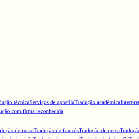
dução técnica
Serviços de apostila
Tradução acadêmica
Interpre
ução com firma reconhecida
dução de russo
Tradução de francês
Tradução de persa
Traduçã