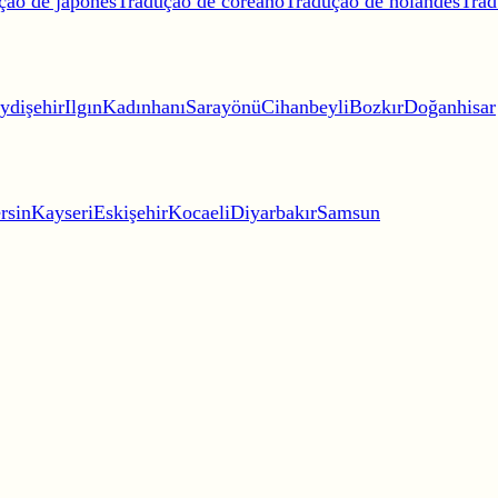
ção de japonês
Tradução de coreano
Tradução de holandês
Trad
ydişehir
Ilgın
Kadınhanı
Sarayönü
Cihanbeyli
Bozkır
Doğanhisar
rsin
Kayseri
Eskişehir
Kocaeli
Diyarbakır
Samsun