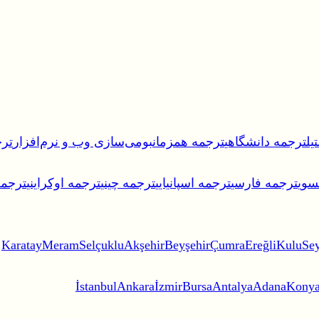
یل
ترجمه دانشگاهی
ترجمه همزمان
بومی‌سازی وب و نرم‌افزار
ترج
سوی
ترجمه فارسی
ترجمه اسپانیایی
ترجمه چینی
ترجمه اوکراینی
ترجمه 
Karatay
Meram
Selçuklu
Akşehir
Beyşehir
Çumra
Ereğli
Kulu
Sey
İstanbul
Ankara
İzmir
Bursa
Antalya
Adana
Kony