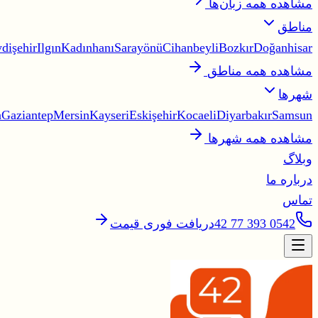
مشاهده همه زبان‌ها
مناطق
dişehir
Ilgın
Kadınhanı
Sarayönü
Cihanbeyli
Bozkır
Doğanhisar
مشاهده همه مناطق
شهرها
a
Gaziantep
Mersin
Kayseri
Eskişehir
Kocaeli
Diyarbakır
Samsun
مشاهده همه شهرها
وبلاگ
درباره ما
تماس
0542 393 77 42
دریافت فوری قیمت