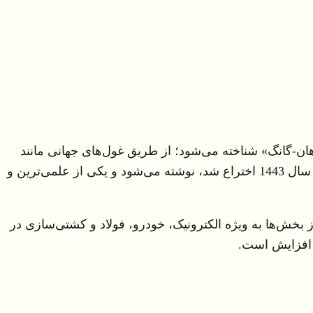
ه جنوبی که به عنوان «معجزه هان-گانگ» شناخته می‌شود؛ از طریق غول‌های جهانی مانند
سامسونگ، ال‌جی، هیوندای، کیا و POSCO در بین بزرگترین اقتصادهای جهان قرار دارد. زبان کره‌ای با الفبای هانگول که در سال 1443 اختراع شد، نوشته می‌شود و یکی از علمی‌ترین و
خش‌ها به ویژه الکترونیک، خودرو، فولاد و کشتی‌سازی در
ل افزایش است.