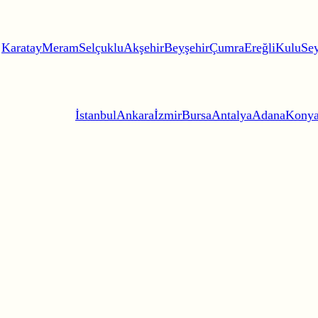
Karatay
Meram
Selçuklu
Akşehir
Beyşehir
Çumra
Ereğli
Kulu
Sey
İstanbul
Ankara
İzmir
Bursa
Antalya
Adana
Kony