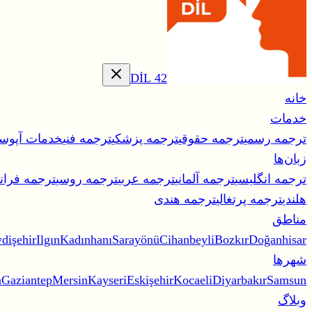
42 DİL
خانه
خدمات
ترجمه رسمی
ترجمه حقوقی
ترجمه پزشکی
ترجمه فنی
خدمات آپوست
زبان‌ها
ترجمه انگلیسی
ترجمه آلمانی
ترجمه عربی
ترجمه روسی
ترجمه فران
هلندی
ترجمه پرتغالی
ترجمه هندی
مناطق
dişehir
Ilgın
Kadınhanı
Sarayönü
Cihanbeyli
Bozkır
Doğanhisar
شهرها
a
Gaziantep
Mersin
Kayseri
Eskişehir
Kocaeli
Diyarbakır
Samsun
وبلاگ