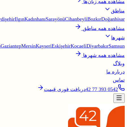
مشاهده همه زبان‌ها
مناطق
dişehir
Ilgın
Kadınhanı
Sarayönü
Cihanbeyli
Bozkır
Doğanhisar
مشاهده همه مناطق
شهرها
a
Gaziantep
Mersin
Kayseri
Eskişehir
Kocaeli
Diyarbakır
Samsun
مشاهده همه شهرها
وبلاگ
درباره ما
تماس
0542 393 77 42
دریافت فوری قیمت