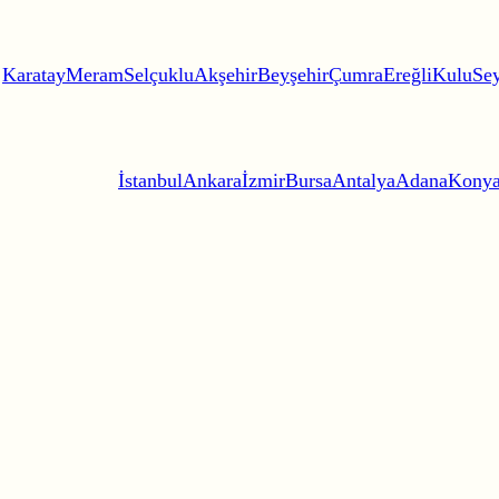
Karatay
Meram
Selçuklu
Akşehir
Beyşehir
Çumra
Ereğli
Kulu
Sey
İstanbul
Ankara
İzmir
Bursa
Antalya
Adana
Kony