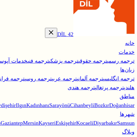
42 DİL
خانه
خدمات
ترجمه رسمی
ترجمه حقوقی
ترجمه پزشکی
ترجمه فنی
خدمات آپوست
زبان‌ها
ترجمه انگلیسی
ترجمه آلمانی
ترجمه عربی
ترجمه روسی
ترجمه فران
هلندی
ترجمه پرتغالی
ترجمه هندی
مناطق
dişehir
Ilgın
Kadınhanı
Sarayönü
Cihanbeyli
Bozkır
Doğanhisar
شهرها
a
Gaziantep
Mersin
Kayseri
Eskişehir
Kocaeli
Diyarbakır
Samsun
وبلاگ