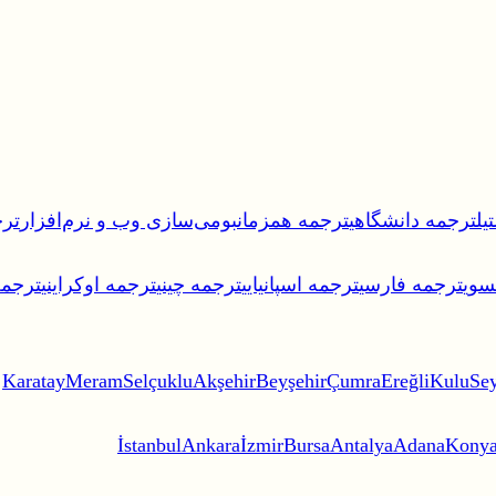
یل
ترجمه دانشگاهی
ترجمه همزمان
بومی‌سازی وب و نرم‌افزار
ترج
سوی
ترجمه فارسی
ترجمه اسپانیایی
ترجمه چینی
ترجمه اوکراینی
ترجمه 
Karatay
Meram
Selçuklu
Akşehir
Beyşehir
Çumra
Ereğli
Kulu
Sey
İstanbul
Ankara
İzmir
Bursa
Antalya
Adana
Kony