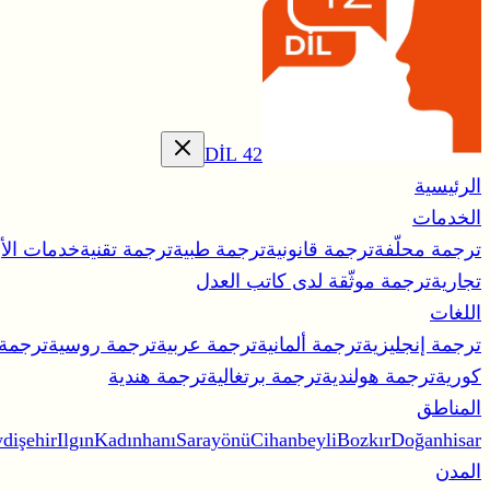
42 DİL
الرئيسية
الخدمات
ترجمة محلّفة
ترجمة قانونية
ترجمة طبية
ترجمة تقنية
خدمات الأب
تجارية
ترجمة موثّقة لدى كاتب العدل
اللغات
ترجمة إنجليزية
ترجمة ألمانية
ترجمة عربية
ترجمة روسية
ترجمة
كورية
ترجمة هولندية
ترجمة برتغالية
ترجمة هندية
المناطق
dişehir
Ilgın
Kadınhanı
Sarayönü
Cihanbeyli
Bozkır
Doğanhisar
المدن