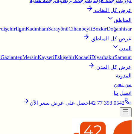
كورية
ترجمة هولندية
ترجمة برتغالية
ترجمة هندية
عرض كل اللغات
المناطق
dişehir
Ilgın
Kadınhanı
Sarayönü
Cihanbeyli
Bozkır
Doğanhisar
عرض كل المناطق
المدن
a
Gaziantep
Mersin
Kayseri
Eskişehir
Kocaeli
Diyarbakır
Samsun
عرض كل المدن
المدونة
من نحن
اتصل بنا
0542 393 77 42
احصل على عرض سعر الآن