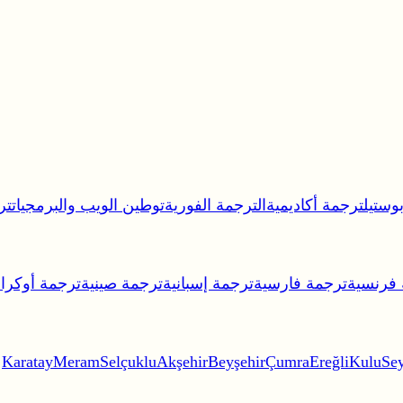
وستيل
ترجمة أكاديمية
الترجمة الفورية
توطين الويب والبرمجيات
تر
 فرنسية
ترجمة فارسية
ترجمة إسبانية
ترجمة صينية
ترجمة أوكران
Karatay
Meram
Selçuklu
Akşehir
Beyşehir
Çumra
Ereğli
Kulu
Sey