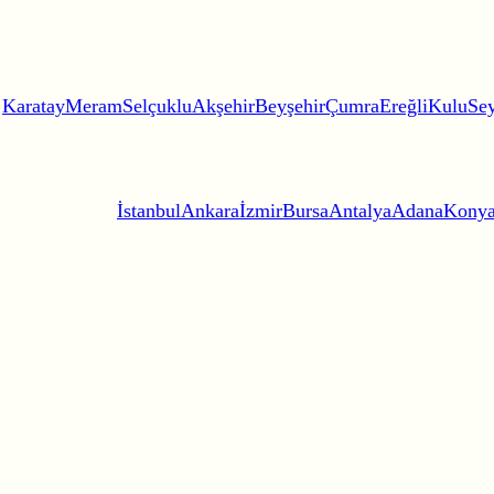
Karatay
Meram
Selçuklu
Akşehir
Beyşehir
Çumra
Ereğli
Kulu
Sey
İstanbul
Ankara
İzmir
Bursa
Antalya
Adana
Kony