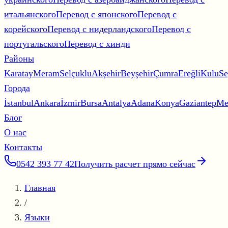
итальянского
Перевод с японского
Перевод с
корейского
Перевод с нидерландского
Перевод с
португальского
Перевод с хинди
Районы
Karatay
Meram
Selçuklu
Akşehir
Beyşehir
Çumra
Ereğli
Kulu
Se
Города
İstanbul
Ankara
İzmir
Bursa
Antalya
Adana
Konya
Gaziantep
Me
Блог
О нас
Контакты
0542 393 77 42
Получить расчет прямо сейчас
Главная
/
Языки