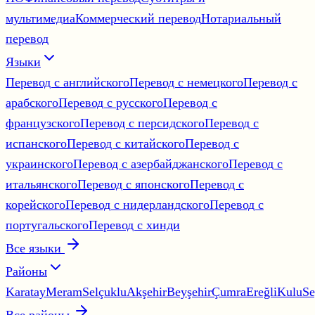
мультимедиа
Коммерческий перевод
Нотариальный
перевод
Языки
Перевод с английского
Перевод с немецкого
Перевод с
арабского
Перевод с русского
Перевод с
французского
Перевод с персидского
Перевод с
испанского
Перевод с китайского
Перевод с
украинского
Перевод с азербайджанского
Перевод с
итальянского
Перевод с японского
Перевод с
корейского
Перевод с нидерландского
Перевод с
португальского
Перевод с хинди
Все языки
Районы
Karatay
Meram
Selçuklu
Akşehir
Beyşehir
Çumra
Ereğli
Kulu
Se