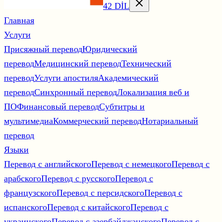
42 DİL
Главная
Услуги
Присяжный перевод
Юридический
перевод
Медицинский перевод
Технический
перевод
Услуги апостиля
Академический
перевод
Синхронный перевод
Локализация веб и
ПО
Финансовый перевод
Субтитры и
мультимедиа
Коммерческий перевод
Нотариальный
перевод
Языки
Перевод с английского
Перевод с немецкого
Перевод с
арабского
Перевод с русского
Перевод с
французского
Перевод с персидского
Перевод с
испанского
Перевод с китайского
Перевод с
украинского
Перевод с азербайджанского
Перевод с