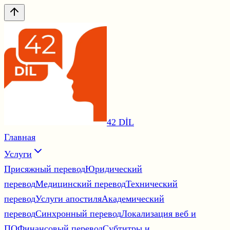
42 DİL
Главная
Услуги
Присяжный перевод
Юридический
перевод
Медицинский перевод
Технический
перевод
Услуги апостиля
Академический
перевод
Синхронный перевод
Локализация веб и
ПО
Финансовый перевод
Субтитры и