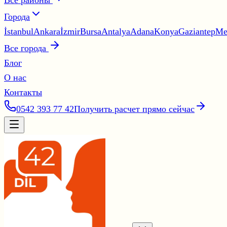
Все районы
Города
İstanbul
Ankara
İzmir
Bursa
Antalya
Adana
Konya
Gaziantep
Me
Все города
Блог
О нас
Контакты
0542 393 77 42
Получить расчет прямо сейчас