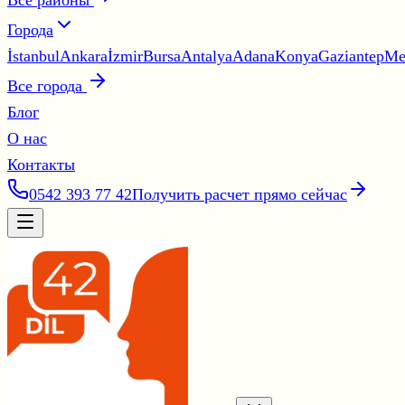
Все районы
Города
İstanbul
Ankara
İzmir
Bursa
Antalya
Adana
Konya
Gaziantep
Me
Все города
Блог
О нас
Контакты
0542 393 77 42
Получить расчет прямо сейчас