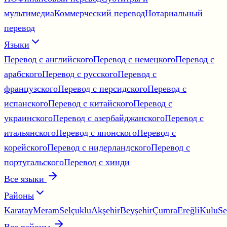
мультимедиа
Коммерческий перевод
Нотариальный
перевод
Языки
Перевод с английского
Перевод с немецкого
Перевод с
арабского
Перевод с русского
Перевод с
французского
Перевод с персидского
Перевод с
испанского
Перевод с китайского
Перевод с
украинского
Перевод с азербайджанского
Перевод с
итальянского
Перевод с японского
Перевод с
корейского
Перевод с нидерландского
Перевод с
португальского
Перевод с хинди
Все языки
Районы
Karatay
Meram
Selçuklu
Akşehir
Beyşehir
Çumra
Ereğli
Kulu
Se