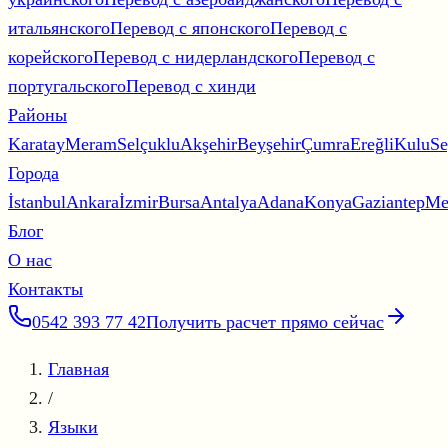
итальянского
Перевод с японского
Перевод с
корейского
Перевод с нидерландского
Перевод с
португальского
Перевод с хинди
Районы
Karatay
Meram
Selçuklu
Akşehir
Beyşehir
Çumra
Ereğli
Kulu
Se
Города
İstanbul
Ankara
İzmir
Bursa
Antalya
Adana
Konya
Gaziantep
Me
Блог
О нас
Контакты
0542 393 77 42
Получить расчет прямо сейчас
Главная
/
Языки