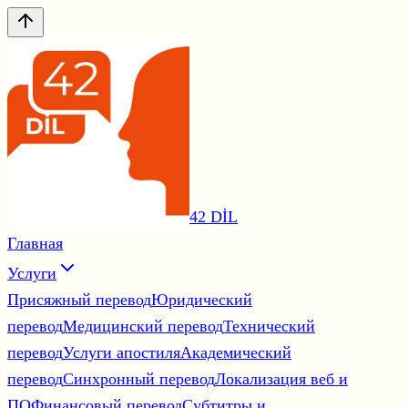
42 DİL
Главная
Услуги
Присяжный перевод
Юридический
перевод
Медицинский перевод
Технический
перевод
Услуги апостиля
Академический
перевод
Синхронный перевод
Локализация веб и
ПО
Финансовый перевод
Субтитры и