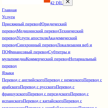
42 DİL
Главная
Услуги
Присяжный перевод
Юридический
перевод
Медицинский перевод
Технический
перевод
Услуги апостиля
Академический
перевод
Синхронный перевод
Локализация веб и
ПО
Финансовый перевод
Субтитры и
мультимедиа
Коммерческий перевод
Нотариальный
перевод
Языки
Перевод с английского
Перевод с немецкого
Перевод с
арабского
Перевод с русского
Перевод с
французского
Перевод с персидского
Перевод с
испанского
Перевод с китайского
Перевод с
украинского
Перевод с азербайджанского
Перевод с