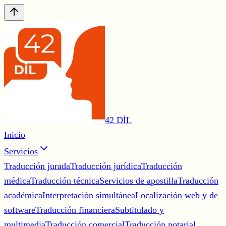
42 DİL
Inicio
Servicios
Traducción jurada
Traducción jurídica
Traducción
médica
Traducción técnica
Servicios de apostilla
Traducción
académica
Interpretación simultánea
Localización web y de
software
Traducción financiera
Subtitulado y
multimedia
Traducción comercial
Traducción notarial